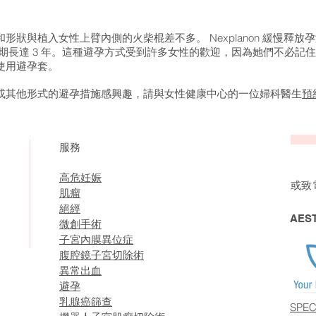
大小和形狀與植入女性上臂內側的火柴棍差不多。 Nexplanon 緩慢
的有效期長達 3 年。這種避孕方式受到許多女性的歡迎，因為她們不必記住每天
使用避孕套。
節育器或其他形式的避孕措施感興趣，請與女性健康中心的一位婦科醫生
預
服務
高危妊娠
或致
肌瘤
絕經
AES
微創手術
子宮內膜異位症
腹腔鏡子宮切除術
異常出血
避孕
乳腺癌篩查
SPEC