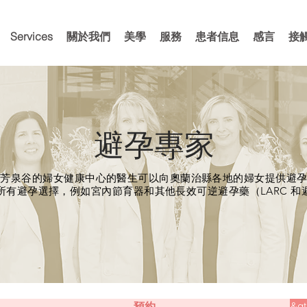
Services
關於我們
美學
服務
患者信息
感言
接
避孕專家
州芳泉谷的婦女健康中心的醫生可以向奧蘭治縣各地的婦女提供避
所有避孕選擇，例如宮內節育器和其他長效可逆避孕藥（LARC 和
預約
&gt