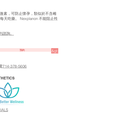
釋放孕激素，可防止懷孕，類似於不含雌
吃藥。 Nexplanon 不能阻止性
約諮詢。
預約
&gt;
電
714-378-5606
THETICS
IALS