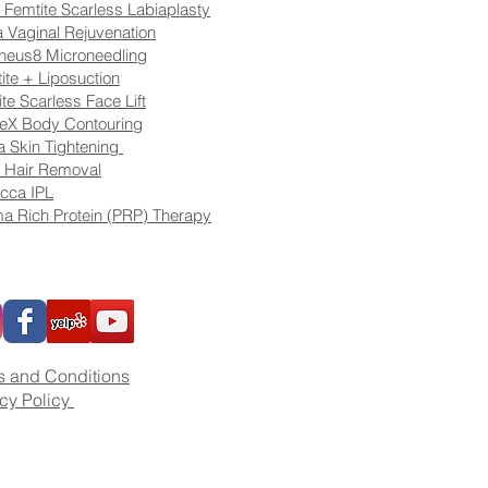
 Femtite Scarless Labiaplasty
a Vaginal Rejuvenation
heus8 Microneedling
ite + Liposuction
ite Scarless Face Lift
eX Body Contouring
 Skin Tightening
 Hair Removal
cca IPL
a Rich Protein (PRP) Therapy
s and Conditions
acy Policy