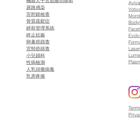
機器人子宮肌瘤切除術
Aviva
尿路感染
Votiv
宮腔鏡檢查
Morp
骨質疏鬆症
Bodyt
經前管理系統
Facet
終止妊娠
Evolv
卵巢癌篩查
Forma
宮頸癌篩查
Laser
Lume
小兒婦科
Plasm
性病檢測
人乳頭瘤病毒
乳房疼痛
Term
Priv