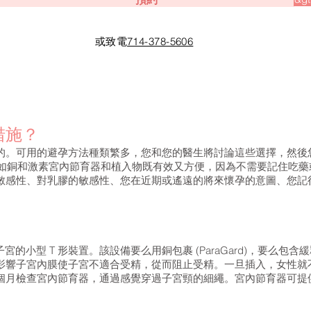
或致電
714-378-5606
措施？
的。可用的避孕方法種類繁多，您和您的醫生將討論這些選擇，然後
，例如銅和激素宮內節育器和植入物既有效又方便，因為不需要記住吃
敏感性、對乳膠的敏感性、您在近期或遙遠的將來懷孕的意圖、您記
的小型 T 形裝置。該設備要么用銅包裹 (ParaGard)，要么包含緩釋激素 (Mi
影響子宮內膜使子宮不適合受精，從而阻止受精。一旦插入，女性就
月檢查宮內節育器，通過感覺穿過子宮頸的細繩。宮內節育器可提供 