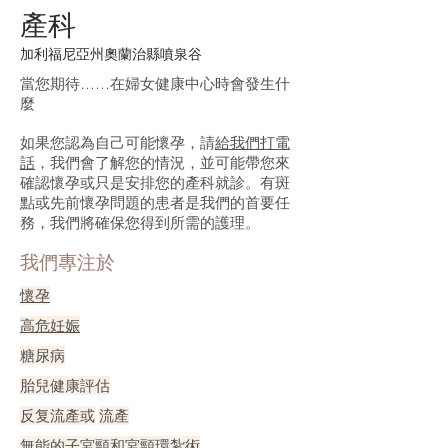
產科
加利福尼亞州奧蘭治縣噴泉谷
當您期待……在婦女健康中心時會發生什
麼
如果您認為自己可能懷孕，請
給我們打電
話
，我們會了解您的情況，並可能帶您來
確認懷孕或只是安排您的產科就診。有斑
點或先前懷孕問題的患者是我們的首要任
務，我們將確保您得到所需的護理。
我們專注於
懷孕
高危妊娠
糖尿病
胎兒健康評估
反复流產或
流產
無能的子宮頸和宮頸環紮術