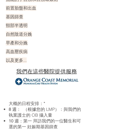
前置胎盤和出血
基因篩查
頸部半透明
自然陰道分娩
早產和分娩
高血壓疾病
以及更多...
我們在這些醫院提供服務
大概的日程安排：*
（根據您的 LMP）：與我們的
8 週：
執業護士的 OB 攝入量
第一
拜訪我們的一位醫生和可
10 週：
選的第一
妊娠期基因篩查