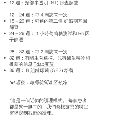
頸部半透明 (NT) 篩查超聲
12 週：
每 4 周訪問一次
12 – 24 週：
可選的第二個
妊娠期基因
15 – 20 週：
篩查
1 小時葡萄糖測試和 Rh 因
24 – 26 週：
子篩選
每 2 周訪問一次
28 – 32 週：
：有關生育選擇、兒科醫生轉診和
32 週
推薦的信息
Tdap疫苗
B 組鏈球菌 (GBS) 培養
36 週：
每周訪問直至分娩
36 週後：
*這是一個近似的護理模式。
每個患者
都是獨一無二的，我們會根據您的特定
需求定制我們的護理。