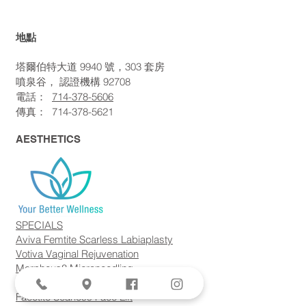
地點
塔爾伯特大道 9940 號，303 套房
噴泉谷，
認證機構
92708
電話：
714-378-5606
傳真：
714-378-5621
AESTHETICS
SPECIALS
Aviva Femtite Scarless Labiaplasty
Votiva Vaginal Rejuvenation
Morpheus8 Microneedling
Bodytite + Liposuction
Facetite Scarless Face Lift