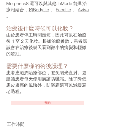
Morpheus8 還可以與其他 lnMode 能量治
療相結合，如
Bodytite
、
Facetite
、
Aviva
。
治療後什麼時候可以化妝？
由於患者停工時間最短，因此可以在治療
後 1 至 2 天化妝。根據治療參數，患者應
該會在治療後幾天看到微小的病變和輕微
的發紅。
需要什麼樣的術後護理
？
患者應滋潤治療部位，避免陽光直射。還
建議患者每天使用廣譜防曬霜。除了降低
患皮膚癌的風險外，防曬霜還可以減緩衰
老過程。
預約
工作時間