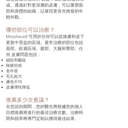
成。通過針對更深層的皮膚，可以重塑面
部和身體的組織，以展現更容光煥發的年
輕外觀。
哪些部位可以治療？
Morpheus8 可用於任何可以從換膚和皮下
更新中受益的區域。最常治療的部位包括
面部、眶週區域、腹部、大腿和臀部。任
何 皮膚問題包括：
細紋和皺紋
痤瘡疤痕
老年斑
毛孔粗大
膚色不均
皮膚彈性降低
推薦多少次會議？
在您諮詢期間，您的醫生將根據您的個人
目標推薦將進行的最佳治療次數。治療時
間和頻率將專門定制以獲得最佳結果。