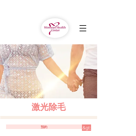
激光除毛
預約
&gt;