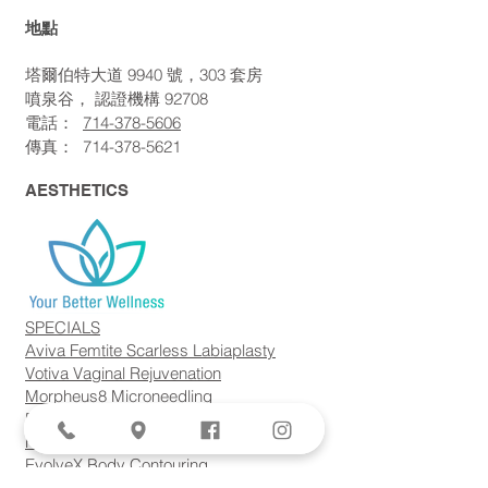
地點
塔爾伯特大道 9940 號，303 套房
噴泉谷，
認證機構
92708
電話：
714-378-5606
傳真：
714-378-5621
AESTHETICS
SPECIALS
Aviva Femtite Scarless Labiaplasty
Votiva Vaginal Rejuvenation
Morpheus8 Microneedling
Bodytite + Liposuction
Facetite Scarless Face Lift
EvolveX Body Contouring
Forma Skin Tightening