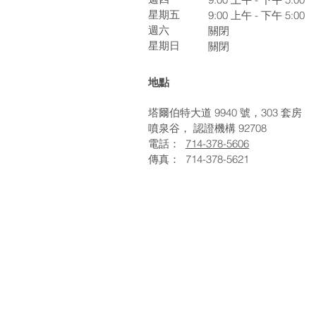
星期五
9:00
上午 - 下午 5:00
週六
關閉
星期日
關閉
地點
塔爾伯特大道 9940 號，303 套房
噴泉谷，
認證機構
92708
電話：
714-378-5606
傳真：
714-378-5621