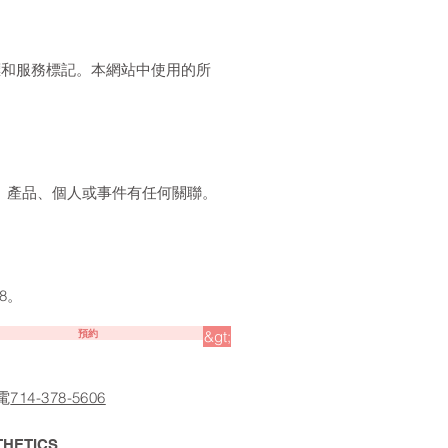
c. 的商標和服務標記。本網站中使用的所
、產品、個人或事件有任何關聯。
08。
預約
&gt;
電
714-378-5606
THETICS