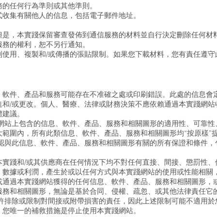
務的任何行為準則或其他準則。
式收集有關他人的信息，包括電子郵件地址。
但是，本實踐保留審查發佈到通信服務的材料並自行決定刪除任何材
服務的權利，恕不另行通知。
到使用、複製和/或傳播的張貼限制。如果您下載材料，您有責任遵守
、軟件、產品和服務可能存在不准確之處或印刷錯誤。此處的信息會定
進和/或更改。個人、醫療、法律或財務決策不應依賴通過本實踐網站
體建議。
範網站上包含的信息、軟件、產品、服務和相關圖形的適用性、可靠性
大範圍內，所有此類信息、軟件、產品、服務和相關圖形均“按原樣”
否認與此信息、軟件、產品、服務和相關圖形有關的所有保證和條件，
本實踐和/或其供應商在任何情況下均不對任何直接、間接、懲罰性、
、數據或利潤，產生於或以任何方式與本實踐網站的使用或性能相關
或通過本實踐網站獲得的任何信息、軟件、產品、服務和相關圖形，
服務和相關圖形，無論是基於合同、侵權、疏忽、或其他法律責任它
允許排除或限制對間接或附帶損害的責任，因此上述限制可能不適用於
，您唯一的補救措施是停止使用本實踐網站。