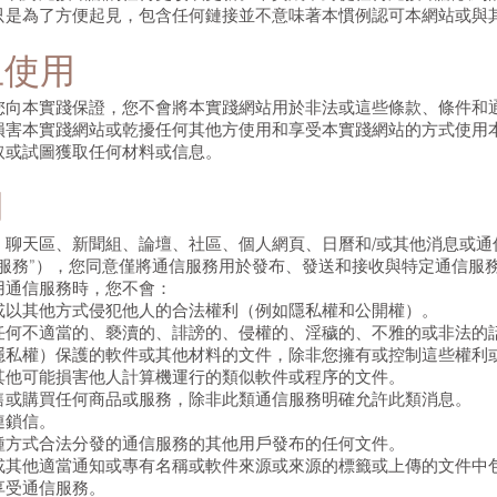
只是為了方便起見，包含任何鏈接並不意味著本慣例認可本網站或與
止使用
您向本實踐保證，您不會將本實踐網站用於非法或這些條款、條件和
損害本實踐網站或乾擾任何其他方使用和享受本實踐網站的方式使用
取或試圖獲取任何材料或信息。
用
、聊天區、新聞組、論壇、社區、個人網頁、日曆和/或其他消息或通
信服務”），您同意僅將通信服務用於發布、發送和接收與特定通信服
用通信服務時，您不會：
或以其他方式侵犯他人的合法權利（例如隱私權和公開權）。
任何不適當的、褻瀆的、誹謗的、侵權的、淫穢的、不雅的或非法的
隱私權）保護的軟件或其他材料的文件，除非您擁有或控制這些權利
其他可能損害他人計算機運行的類似軟件或程序的文件。
售或購買任何商品或服務，除非此類通信服務明確允許此類消息。
連鎖信。
種方式合法分發的通信服務的其他用戶發布的任何文件。
或其他適當通知或專有名稱或軟件來源或來源的標籤或上傳的文件中
享受通信服務。