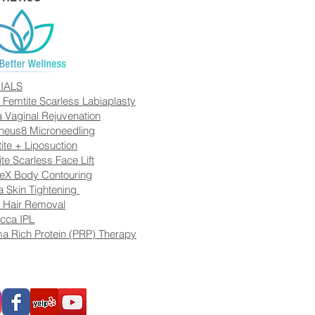
IALS
 Femtite Scarless Labiaplasty
a Vaginal Rejuvenation
heus8 Microneedling
ite + Liposuction
ite Scarless Face Lift
eX Body Contouring
 Skin Tightening
 Hair Removal
cca IPL
a Rich Protein (PRP) Therapy