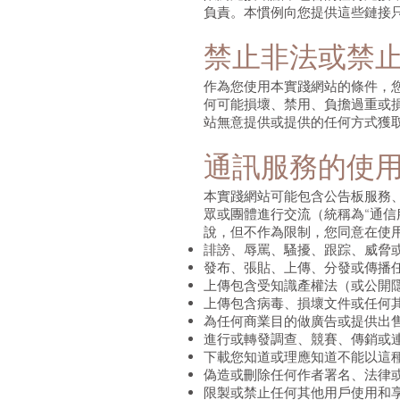
負責。本慣例向您提供這些鏈接
禁止非法或禁
作為您使用本實踐網站的條件，
何可能損壞、禁用、負擔過重或
站無意提供或提供的任何方式獲
通訊服務的使
本實踐網站可能包含公告板服務
眾或團體進行交流（統稱為“通
說，但不作為限制，您同意在使
誹謗、辱罵、騷擾、跟踪、威脅
發布、張貼、上傳、分發或傳播
上傳包含受知識產權法（或公開
上傳包含病毒、損壞文件或任何
為任何商業目的做廣告或提供出
進行或轉發調查、競賽、傳銷或
下載您知道或理應知道不能以這
偽造或刪除任何作者署名、法律
限製或禁止任何其他用戶使用和