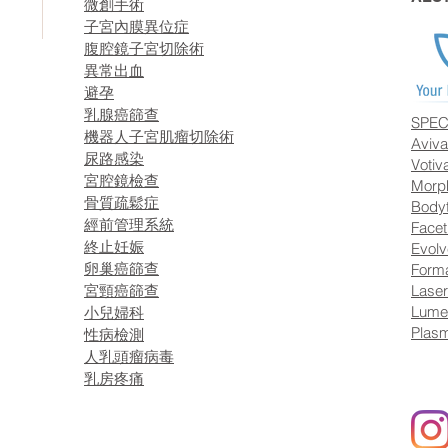
微創手術
子宮內膜異位症
腹腔鏡子宮切除術
異常出血
避孕
乳腺癌篩查
SPEC
機器人子宮肌瘤切除術
Aviva
尿路感染
Votiv
宮腔鏡檢查
Morp
骨質疏鬆症
Bodyt
經前管理系統
Facet
終止妊娠
Evolv
卵巢癌篩查
Forma
宮頸癌篩查
Laser
Lume
小兒婦科
Plasm
性病檢測
人乳頭瘤病毒
乳房疼痛