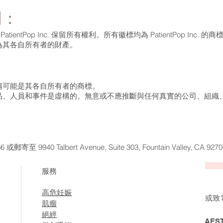
明：
atientPop Inc. 保留所有權利。所有徽標均為 PatientPop In
為其各自所有者的財產。
稱可能是其各自所有者的商標。
品、人員和事件是虛構的。無意或不應推斷與任何真實的公司、組織
。
 9940 Talbert Avenue, Suite 303, Fountain Valley, CA 927
服務
高危妊娠
或致
肌瘤
絕經
AES